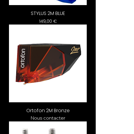
STYLUS 2M BLUE
Prix
149,00 €
Ortofon 2M Bronze
Nous contacter