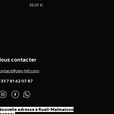
Prix
39,00 €
ous contacter
ontact@zen-hifi.com
 33 7 81 62 07 87
Nouvelle adresse à Rueil-Malmaison