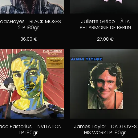
saacHayes - BLACK MOSES
Juliette Gréco – À LA
2LP 180gr.
PHILARMONIE DE BERLIN
Prix
Prix
36,00 €
27,00 €
aco Pastorius - INVITATION
James Taylor - DAD LOVES
LP 180gr.
HIS WORK LP 180gr.