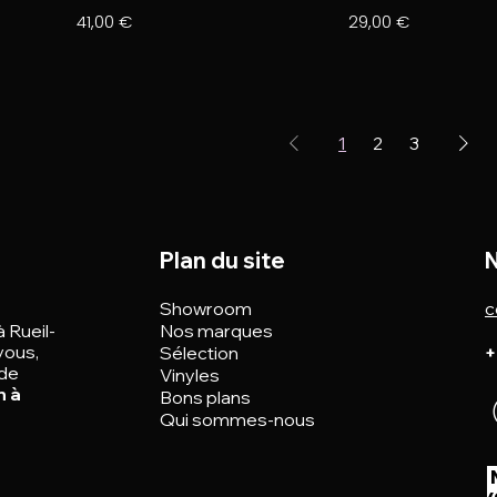
Prix
Prix
41,00 €
29,00 €
1
2
3
Plan du site
N
Showroom
c
à Rueil-
Nos marques
vous,
Sélection
+
 de
Vinyles
n à
Bons plans
Qui sommes-nous