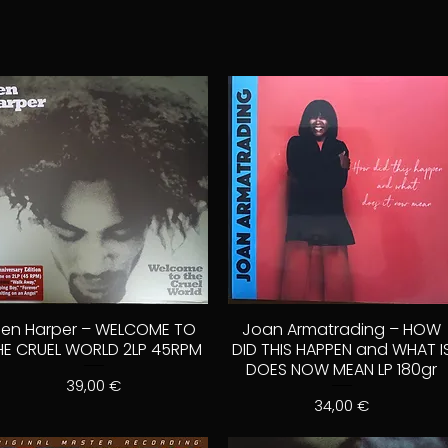
Ben Harper – WELCOME TO
Joan Armatrading – HOW
HE CRUEL WORLD 2LP 45RPM
DID THIS HAPPEN and WHAT I
DOES NOW MEAN LP 180gr
Prix
39,00 €
Prix
34,00 €