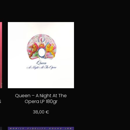
Queen – A Night At The
S
Opera LP 180gr
Prix
38,00 €