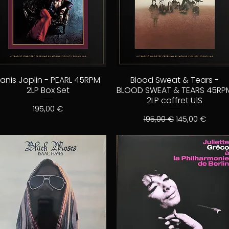
anis Joplin - PEARL 45RPM
Blood Sweat & Tears -
2LP Box Set
BLOOD SWEAT & TEARS 45RP
2LP coffret U1S
Prix
195,00 €
Prix original
Prix promotion
195,00 €
145,00 €