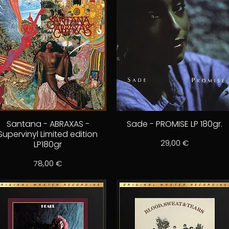
Santana - ABRAXAS -
Sade - PROMISE LP 180gr.
Supervinyl Limited edition
Prix
29,00 €
LP180gr
Prix
78,00 €