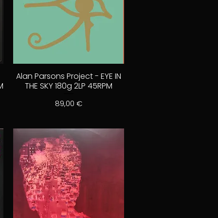
Alan Parsons Project - EYE IN
M
THE SKY 180g 2LP 45RPM
Prix
89,00 €
nel