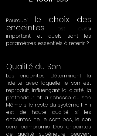
le choix des
Pourquoi
enceintes
est aussi
important, et quels sont les
paramètres essentiels à retenir ?
Qualité du Son
Les enceintes déterminent la
fidélité avec laquelle le son est
reproduit, influençant la clarté, la
profondeur et la richesse du son.
Même si le reste du système Hi-Fi
est de haute qualité, si les
enceintes ne le sont pas, le son
sera compromis. Des enceintes
de qualité supérieure peuvent