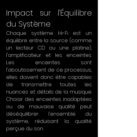
Impact sur l'Équilibre
du Système
Chaque système Hi-Fi est un
équilibre entre la source (comme
un lecteur CD ou une platine),
l'amplificateur et les enceintes.
Les enceintes sont
l'aboutissement de ce processus,
elles doivent donc être capables
de transmettre toutes les
nuances et détails de la musique.
Choisir des enceintes inadaptées
ou de mauvaise qualité peut
déséquilibrer l'ensemble du
système, réduisant la qualité
perçue du son.