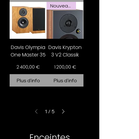
Nouveauté
Davis Olympia
Davis Krypton
One Master 35
3 V2 Classik
Prix
Prix
2 400,00 €
1 200,00 €
Plus d'info
Plus d'info
1
/
5
Enceintes