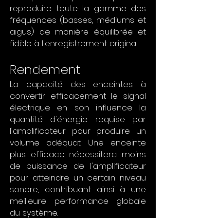
reproduire toute la gamme des
fréquences (basses, médiums et
aigus) de manière équilibrée et
fidèle à l'enregistrement original.
Rendement
La capacité des enceintes à
convertir efficacement le signal
électrique en son influence la
quantité d'énergie requise par
l'amplificateur pour produire un
volume adéquat. Une enceinte
plus efficace nécessitera moins
de puissance de l'amplificateur
pour atteindre un certain niveau
sonore, contribuant ainsi à une
meilleure performance globale
du système.