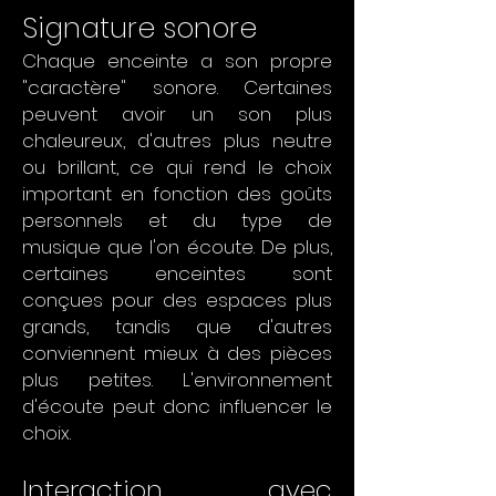
Signature sonore
Chaque enceinte a son propre
"caractère" sonore. Certaines
peuvent avoir un son plus
chaleureux, d'autres plus neutre
ou brillant, ce qui rend le choix
important en fonction des goûts
personnels et du type de
musique que l'on écoute. De plus,
certaines enceintes sont
conçues pour des espaces plus
grands, tandis que d'autres
conviennent mieux à des pièces
plus petites. L'environnement
d'écoute peut donc influencer le
choix.
Interaction avec