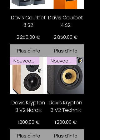
Davis Courbet
Davis Courbet
3 S2
4 S2
Prix
Prix
2 250,00 €
2 850,00 €
Plus d'info
Plus d'info
Nouveauté
Nouveauté
Davis Krypton
Davis Krypton
3 V2 Nordik
3 V2 Technik
Prix
Prix
1 200,00 €
1 200,00 €
Plus d'info
Plus d'info