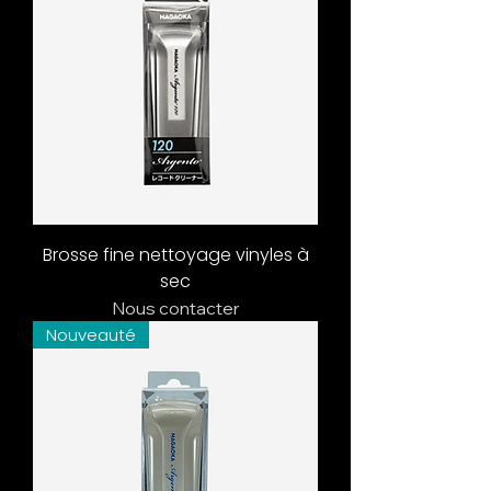
Brosse fine nettoyage vinyles à
sec
Nous contacter
Nouveauté