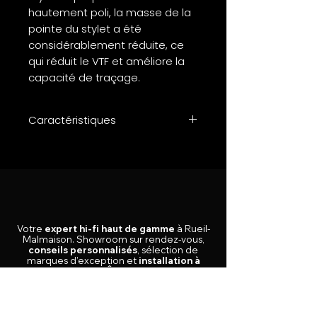
hautement poli, la masse de la
pointe du stylet a été
considérablement réduite, ce
qui réduit le VTF et améliore la
capacité de traçage.
Caractéristiques
Output voltage at 1000 Hz,
5cm/sec. - 0.5 mV
Channel balance at 1 kHz < 1.5
dB
Channel separation at 1 kHz > 23
dB
Votre
expert hi-fi haut de gamme
à Rueil-
Channel separation at 15 kHz >
Malmaison.
Showroom sur rendez-vous,
conseils personnalisés
, sélection de
15 dB
marques d’exception et
installation à
Frequency response - 20-
domicile en Île-de-France
.
20.000 Hz ± 2 dB
Tracking ability at 315Hz at