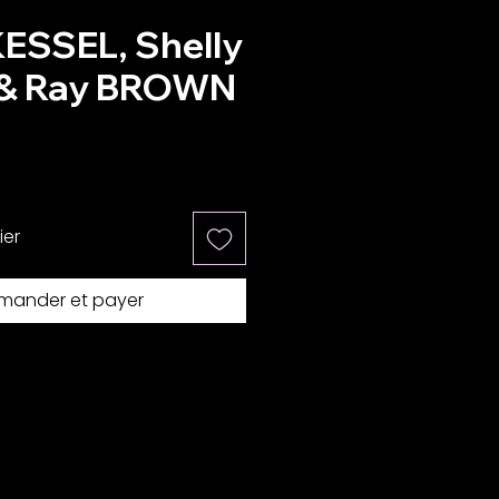
KESSEL, Shelly
& Ray BROWN
x
ier
ander et payer