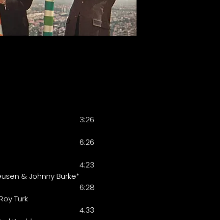
3:26
6:26
4:23
eusen & Johnny Burke*
6:28
 Roy Turk
4:33