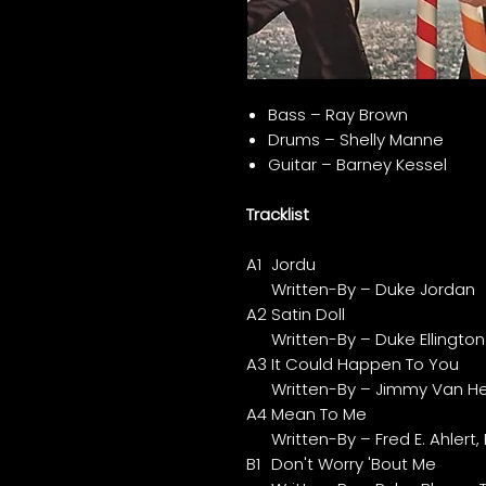
Bass – Ray Brown
Drums – Shelly Manne
Guitar – Barney Kessel
Tracklist
A1
Jordu
Written-By – Duke Jordan
A2
Satin Doll
Written-By – Duke Ellington
A3
It Could Happen To You
Written-By – Jimmy Van H
A4
Mean To Me
Written-By – Fred E. Ahlert,
B1
Don't Worry 'Bout Me