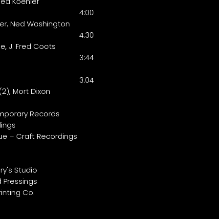
Ted Koehler
4:00
per, Ned Washington
4:30
e, J. Fred Coots
3:44
3:04
(2), Mort Dixon
mporary Records
dings
e – Craft Recordings
y's Studio
d Pressings
inting Co.