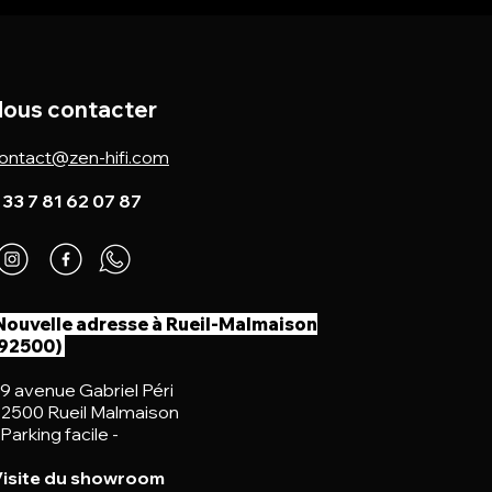
ous contacter
ontact@zen-hifi.com
 33 7 81 62 07 87
Nouvelle adresse à Rueil-Malmaison
(92500)
9 avenue Gabriel Péri
2500 Rueil Malmaison
 Parking facile -
isite du showroom