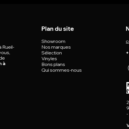
Plan du site
N
Showroom
c
à Rueil-
Nos marques
vous,
Sélection
+
 de
Vinyles
n à
Bons plans
Qui sommes-nous
2
9
-
V