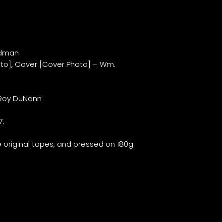
ndman
to], Cover [Cover Photo] – Wm.
 Roy DuNann
7.
 original tapes, and pressed on 180g