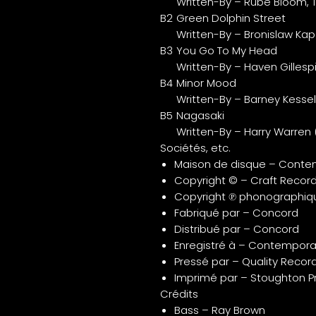
Written-By – Rube Bloom, 
B2
Green Dolphin Street
Written-By – Bronislaw Ka
B3
You Go To My Head
Written-By – Haven Gillespi
B4
Minor Mood
Written-By – Barney Kessel
B5
Nagasaki
Written-By – Harry Warren 
Sociétés, etc.
Maison de disque – Conte
Copyright © – Craft Recor
Copyright ℗ phonographiqu
Fabriqué par – Concord
Distribué par – Concord
Enregistré à – Contemporar
Pressé par – Quality Recor
Imprimé par – Stoughton Pr
Crédits
Bass – Ray Brown