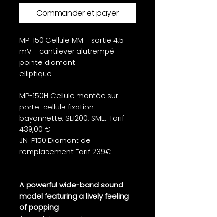
Commander et payer
MP-150 Cellule MM - sortie 4,5
mV - cantilever alutrempé
pointe diamant
elliptique
MP-150H Cellule montée sur
porte-cellule fixation
bayonnette: SL1200, SME.. Tarif
439,00 €
JN-P150 Diamant de
remplacement Tarif 239€
A powerful wide-band sound
model featuring a lively feeling
of popping