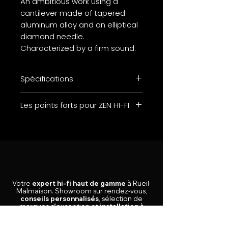
An ambitious work using a
cantilever made of tapered
aluminum alloy and an elliptical
diamond needle.
Characterized by a firm sound.
Spécifications
■ Output voltage: 4.5mV (5cm /
Les points forts pour ZEN HI-FI
SEC)
■ Frequency characteristics:
20Hz ~ 20,000Hz
■ Channel separation: 24dB
(1KHz)
■ Channel balance: 1.5 dB or less
■ Load resistance: 47KΩ
Votre
expert hi-fi haut de gamme
à Rueil-
■ Load capacity: 100pF
Malmaison.
Showroom sur rendez-vous,
■ Cantilever: Hardened tapered
conseils personnalisés
, sélection de
marques d’exception et
installation à
aluminum alloy
domicile en Île-de-France
.
■ Needle tip: 0.4 × 0.7mil Ellipse /