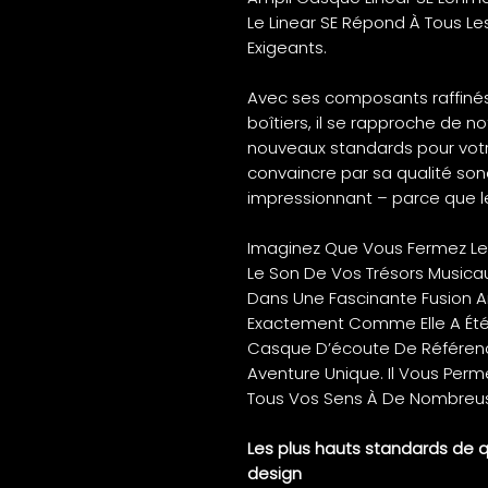
Le Linear SE Répond À Tous L
Exigeants.
Avec ses composants raffinés
boîtiers, il se rapproche de no
nouveaux standards pour votr
convaincre par sa qualité son
impressionnant – parce que le
Imaginez Que Vous Fermez Les
Le Son De Vos Trésors Musicau
Dans Une Fascinante Fusion Ar
Exactement Comme Elle A Été 
Casque D’écoute De Référenc
Aventure Unique. Il Vous Per
Tous Vos Sens À De Nombreus
Les plus hauts standards de qu
design