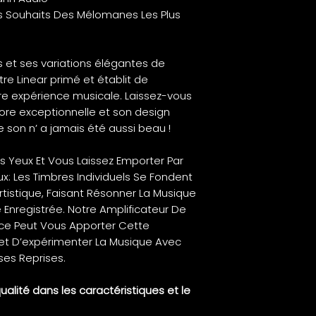
<0.001% @ 6mW/3
es Souhaits Des Mélomanes Les Plus
Rapport S/B
>95 dB @ 0 dB de 
Réponse En Fréq
 et ses variations élégantes de
10 Hz (-0.3 dB) à 3
tre Linear primé et établit de
Gain Maxi
e expérience musicale. Laissez-vous
0/10/18 ou 20 dB
ore exceptionnelle et son design
sélection par DIP
 son n’ a jamais été aussi beau !
Séparation Des 
>70 dB @ 10kHz
 Yeux Et Vous Laissez Emporter Par
Puissance De Sort
x: Les Timbres Individuels Se Fondent
400 mW/60 Ω
tistique, Faisant Résonner La Musique
200 mW/300Ω
Enregistrée. Notre Amplificateur De
Impédance De Sor
e Peut Vous Apporter Cette
Ligne : 60 Ω
met D’expérimenter La Musique Avec
casque : 5 Ω
Connectique
es Reprises.
Sortie ligne varia
Sortie ligne fixe 
alité dans les caractéristiques et le
Sorties casque : j