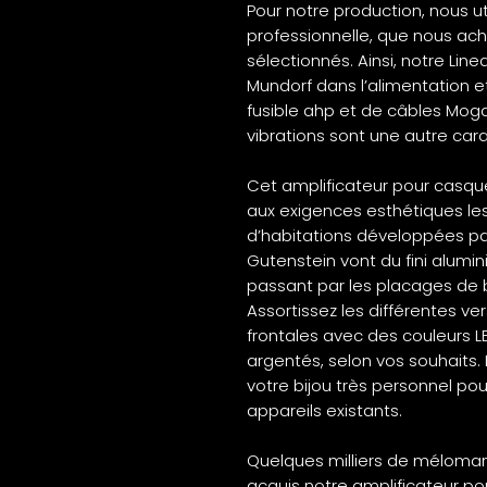
Pour notre production, nous u
professionnelle, que nous ac
sélectionnés. Ainsi, notre Li
Mundorf dans l’alimentation et
fusible ahp et de câbles Mog
vibrations sont une autre cara
Cet amplificateur pour casq
aux exigences esthétiques les
d’habitations développées pa
Gutenstein vont du fini alumin
passant par les placages de b
Assortissez les différentes ve
frontales avec des couleurs L
argentés, selon vos souhaits. 
votre bijou très personnel po
appareils existants.
Quelques milliers de méloman
acquis notre amplificateur p