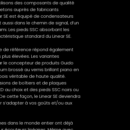
Couleurs Noir, Arge
tilisons des composants de qualité
Macassar, Cherry, 
hetons auprès de fabricants
(+200€ )
near SE est équipé de condensateurs
 aussi dans le chemin de signal, d’un
ami. Les pieds SSC absorbant les
ctéristique standard du Linear SE.
ue de référence répond également
 plus élevées. Les variantes
r le concepteur de produits Guido
ium brossé au vernis brillant piano en
ois véritable de haute qualité.
rsions de boîtiers et de plaques
ED au choix et des pieds SSC noirs ou
De cette façon, le Linear SE deviendra
ur s’adapter à vos goûts et/ou aux
es dans le monde entier ont déjà
our écouteurs linéaires. Même avec