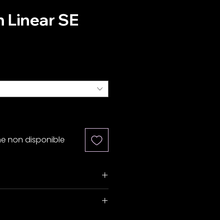
 Linear SE
Prix
ne non disponible
rée