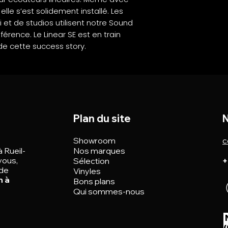
 elle s’est solidement installé. Les
 et de studios utilisent notre Sound
rence. Le Linear SE est en train
de cette success story.
Plan du site
N
Showroom
c
à Rueil-
Nos marques
vous,
Sélection
+
 de
Vinyles
n à
Bons plans
Qui sommes-nous