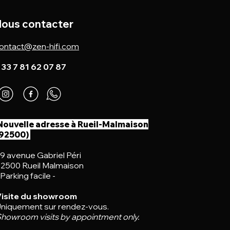
ous contacter
ontact@zen-hifi.com
 33 7 81 62 07 87
Nouvelle adresse à Rueil-Malmaison
(92500)
9 avenue Gabriel Péri
2500 Rueil Malmaison
 Parking facile -
isite du showroom
niquement sur rendez-vous.
howroom visits by appointment only.