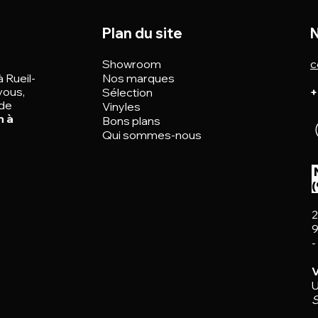
Plan du site
N
Showroom
c
à Rueil-
Nos marques
vous,
Sélection
+
 de
Vinyles
n à
Bons plans
Qui sommes-nous
2
9
-
V
U
S