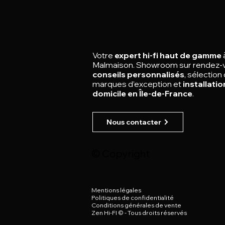
Votre
expert hi-fi haut de gamme
Malmaison.
Showroom sur rendez-
conseils personnalisés
, sélection
marques d’exception et
installatio
domicile en Île-de-France
.
Nous contacter
© Copyright
Mentions légales
Politiques de confidentialité
Conditions générales de vente
Zen Hi-FI © -
Tous droits réservés