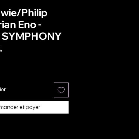
wie/Philip
ian Eno -
 SYMPHONY
.
x
ier
ander et payer