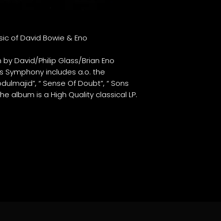
sic of David Bowie & Eno
by David/Philip Glass/Brian Eno
es Symphony includes a.o. the
Abdulmajid”, “ Sense Of Doubt”, “ Sons
e album is a High Quality classical LP.