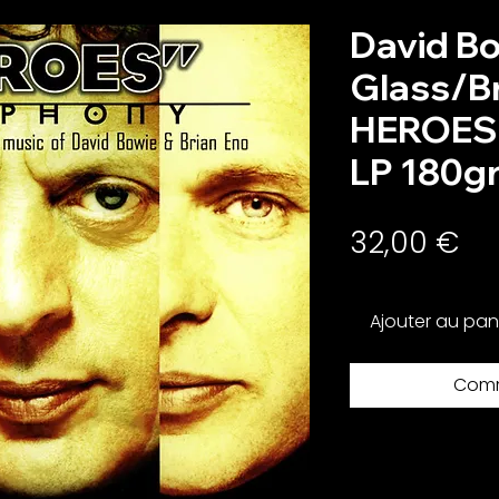
David Bo
Glass/Br
HEROES
LP 180gr
Pri
32,00 €
Ajouter au pan
Comm