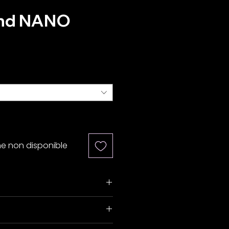
und NANO
rix
ne non disponible
Taux
DAC :
d'échantillon
ESS