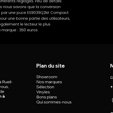
différents réglages. Peu de détails
is nous savons que la conversion
 par une puce ES9039Q2M. Compact
ur une bonne partie des utilisateurs,
galement le lecteur le plus
 marque : 350 euros
Plan du site
N
Showroom
c
à Rueil-
Nos marques
vous,
Sélection
+
 de
Vinyles
n à
Bons plans
Qui sommes-nous