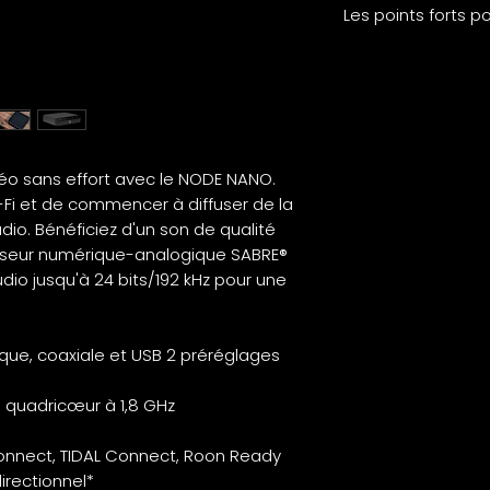
audio pris en
Les points forts po
charge :
MP3, AAC,
:
WMA, WMA-L,
OGG, ALAC,
OPUS
Formats de
éo sans effort avec le NODE NANO.
fichiers
i-Fi et de commencer à diffuser de la
audio de
dio. Bénéficiez d'un son de qualité
haute
isseur numérique-analogique SABRE®
qualité pris
udio jusqu'à 24 bits/192 kHz pour une
en charge :
FLAC, MQA,
WAV, AIFF,
ique, coaxiale et USB 2 préréglages
MPEG-4 SLS
 quadricœur à 1,8 GHz
Prise en
charge DSD :
 Connect, TIDAL Connect, Roon Ready
DSD256,
irectionnel*
disponible