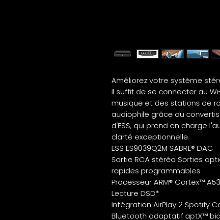
Améliorez votre système stér
Il suffit de se connecter au W
musique et des stations de ra
audiophile grâce au convert
d'ESS, qui prend en charge l'a
clarté exceptionnelle.
ESS ES9039Q2M SABRE® DAC
Sortie RCA stéréo Sorties opt
rapides programmables
Processeur ARM® Cortex™ A53
Lecture DSD*
Intégration AirPlay 2 Spotify
Bluetooth adaptatif aptX™ bid