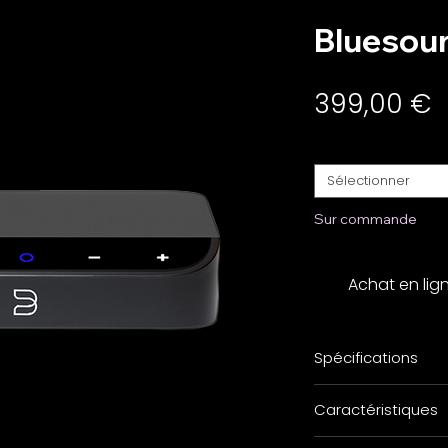
Blueso
P
399,00 €
Finition
*
Sélectionner
Sur commande
Achat en lig
Spécifications
Formats de
Caractéristiques
fichiers