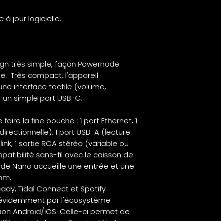
via une
future mise
à jour logicielle.
à jour BluOS
gn très simple, façon Powernode
e. Très compact, l'appareil
une interface tactile (volume,
r un simple port USB-C.
faire la fine bouche : 1 port Ethernet, 1
directionnelle), 1 port USB-A (lecture
slink, 1 sortie RCA stéréo (variable ou
ompatibilité sans-fil avec le caisson de
Node Nano accueille une entrée et une
 mm.
ady, Tidal Connect et Spotify
 évidemment par l'écosystème
tion Android/iOS. Celle-ci permet de