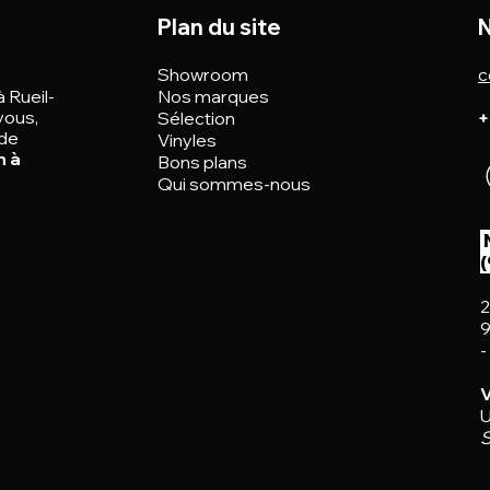
Plan du site
N
Showroom
c
à Rueil-
Nos marques
vous,
Sélection
+
 de
Vinyles
n à
Bons plans
Qui sommes-nous
2
9
-
V
U
S