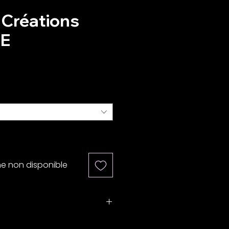
 Créations
E
ix
r la paire
*
ne non disponible
fabriqué sur mesure en France.