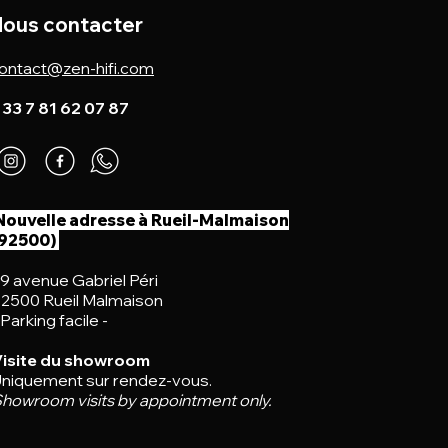
ous contacter
ontact@zen-hifi.com
 33 7 81 62 07 87
Nouvelle adresse à Rueil-Malmaison
(92500)
9 avenue Gabriel Péri
2500 Rueil Malmaison
 Parking facile -
isite du showroom
niquement sur rendez-vous.
howroom visits by appointment only.