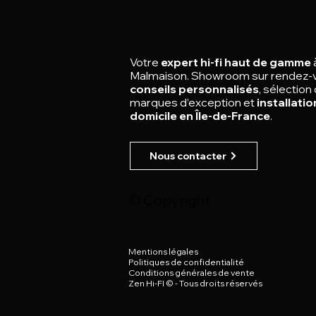
Votre
expert hi-fi haut de gamme
Malmaison.
Showroom sur rendez-
conseils personnalisés
, sélection
marques d’exception et
installatio
domicile en Île-de-France
.
Nous contacter
© Copyright
Mentions légales
Politiques de confidentialité
Conditions générales de vente
Zen Hi-FI © -
Tous droits réservés