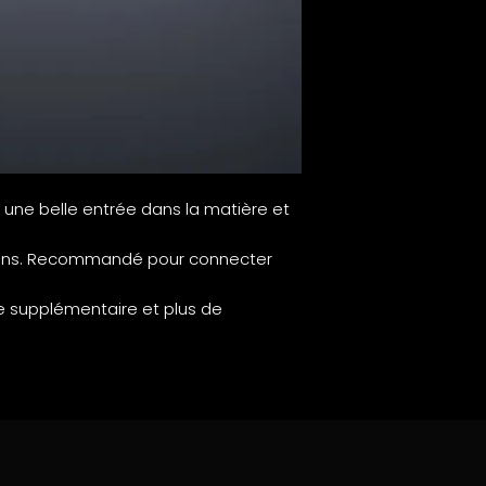
Livraison en 5-6 j
commande.
Conducteur :
Multibrin cuivre 
Isolation :
Noyau à base de 
Connecteur :
FURUTECH FI-11 or 
Technologie :
 une belle entrée dans la matière et
Tarifs standard po
pour toute autre 
tions. Recommandé pour connecter
e supplémentaire et plus de