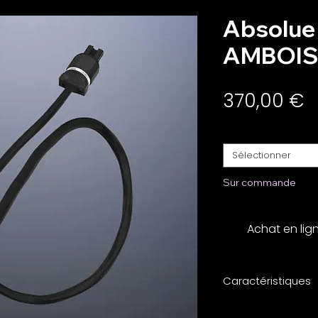
Absolue
AMBOIS
Pr
370,00 €
Longueur en cm, pou
Sélectionner
Sur commande
Achat en lig
Caractéristiques
Produit artisanal 